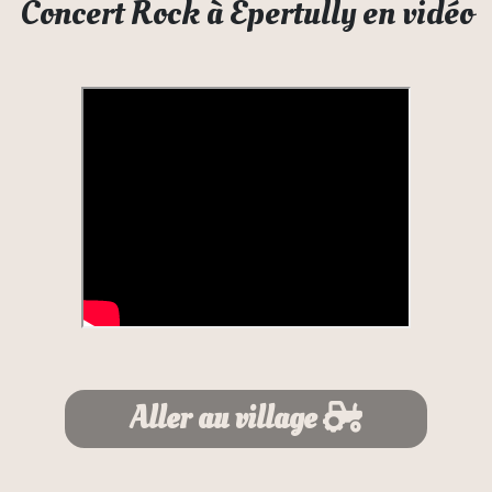
Concert Rock à Epertully en vidéo
Aller au village