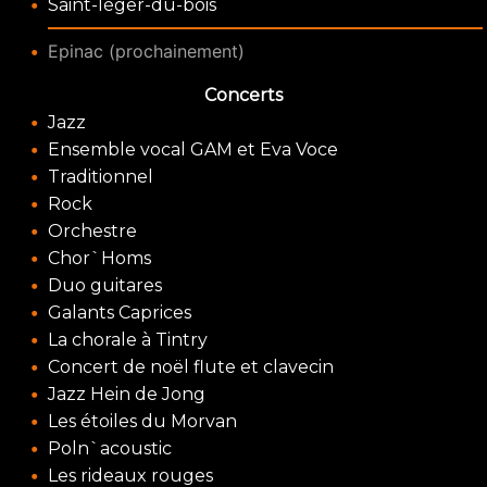
Saint-léger-du-bois
Epinac
(prochainement)
Concerts
Jazz
Ensemble vocal GAM et Eva Voce
Traditionnel
Rock
Orchestre
Chor`Homs
Duo guitares
Galants Caprices
La chorale à Tintry
Concert de noël flute et clavecin
Jazz Hein de Jong
Les étoiles du Morvan
Poln`acoustic
Les rideaux rouges